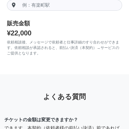
room
販売金額
¥22,000
依頼相談後、メッセージで依頼者と仕事詳細のすり合わせができま
す。依頼相談が承認されると、前払い決済（本契約）→サービスの
ご提供となります。
よくある質問
チケットの金額は変更できますか？
できます。本契約（依頼者様の前払い決済）前であれば、