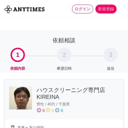
more_horiz
全て
修理・組立
家事
ログイン
新規登録
依頼相談
1
2
3
依頼内容
希望日時
送信
ハウスクリーニング専門店
KIREINA
男性
/
40代
/
千葉県
sentiment_satisfied
sentiment_neutral
sentiment_dissatisfied
0
0
0
local_laundry_service
家事
▸ 家の掃除