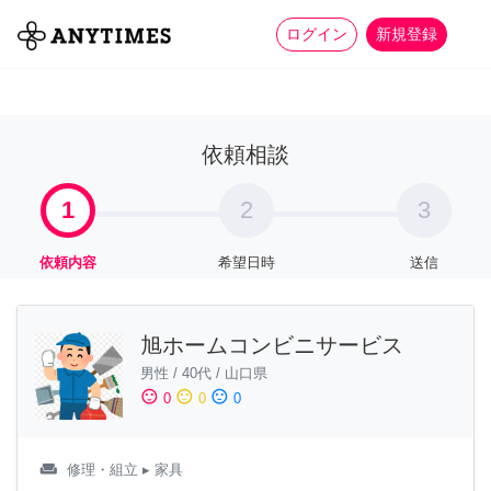
more_horiz
全て
修理・組立
家事
ログイン
新規登録
依頼相談
1
2
3
依頼内容
希望日時
送信
旭ホームコンビニサービス
男性
/
40代
/
山口県
sentiment_satisfied
sentiment_neutral
sentiment_dissatisfied
0
0
0
weekend
修理・組立
▸ 家具