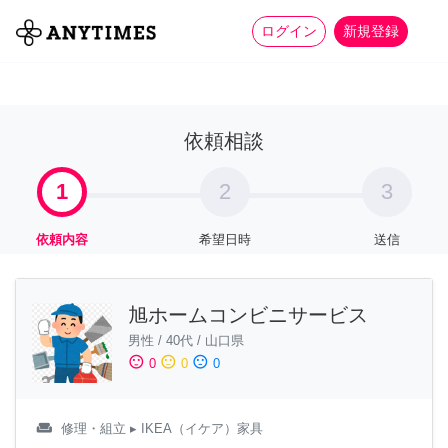
more_horiz
全て
修理・組立
家事
ログイン
新規登録
依頼相談
1
2
3
依頼内容
希望日時
送信
旭ホームコンビニサービス
男性
/
40代
/
山口県
sentiment_satisfied
sentiment_neutral
sentiment_dissatisfied
0
0
0
weekend
修理・組立
▸ IKEA（イケア）家具