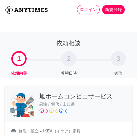
more_horiz
全て
修理・組立
家事
ログイン
新規登録
依頼相談
1
2
3
依頼内容
希望日時
送信
旭ホームコンビニサービス
男性
/
40代
/
山口県
sentiment_satisfied
sentiment_neutral
sentiment_dissatisfied
0
0
0
weekend
修理・組立
▸ IKEA（イケア）家具