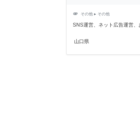
attachment
その他
▸ その他
SNS運営、ネット広告運営、
山口県