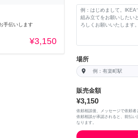
お手伝いします
¥3,150
場所
room
販売金額
¥3,150
依頼相談後、メッセージで依頼者
依頼相談が承認されると、前払い
なります。