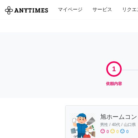
全て
修理・組立
家事
引っ越し
マイページ
サービス
リクエ
1
依頼内容
旭ホームコン
男性
/
40代
/
山口県
sentiment_satisfied
sentiment_neutral
sentiment_dissatisfied
0
0
0