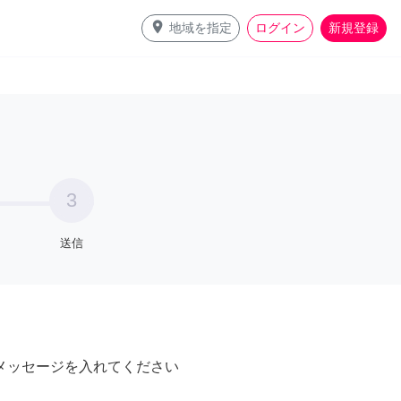
place
地域を指定
ログイン
新規登録
3
送信
メッセージを入れてください