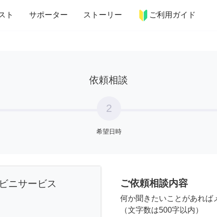
more_horiz
インテリア
趣味・習い事
ペット
料理
スト
サポーター
ストーリー
ご利用ガイド
依頼相談
2
希望日時
ご依頼相談内容
ビニサービス
何か聞きたいことがあれば
（文字数は500字以内）