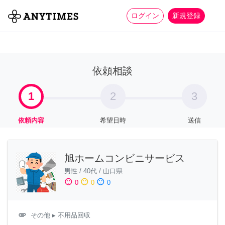
more_horiz
全て
修理・組立
家事
ログイン
新規登録
依頼相談
1
2
3
依頼内容
希望日時
送信
旭ホームコンビニサービス
男性
/
40代
/
山口県
sentiment_satisfied
sentiment_neutral
sentiment_dissatisfied
0
0
0
attachment
その他
▸ 不用品回収