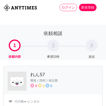
more_horiz
全て
修理・組立
家事
ログイン
新規登録
依頼相談
1
2
3
依頼内容
希望日時
送信
れん57
男性
/
20代
/
埼玉県
sentiment_satisfied
sentiment_neutral
sentiment_dissatisfied
0
0
0
attachment
その他
▸ レンタル