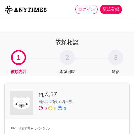
more_horiz
全て
修理・組立
家事
ログイン
新規登録
依頼相談
1
2
3
依頼内容
希望日時
送信
れん57
男性
/
20代
/
埼玉県
sentiment_satisfied
sentiment_neutral
sentiment_dissatisfied
0
0
0
attachment
その他
▸ レンタル