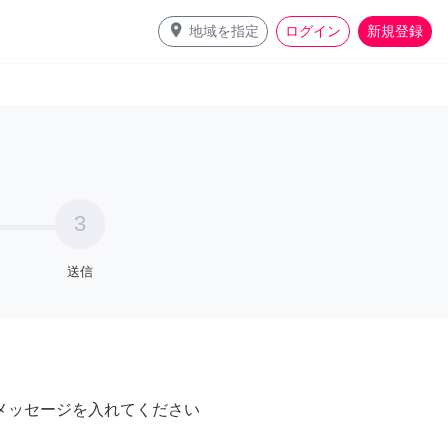
place
地域を指定
ログイン
新規登録
3
送信
メッセージを入れてください