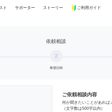
more_horiz
インテリア
趣味・習い事
ペット
料理
スト
サポーター
ストーリー
ご利用ガイド
依頼相談
2
希望日時
ご依頼相談内容
何か聞きたいことがあれば
（文字数は500字以内）