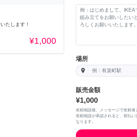
行いたします！
¥1,000
場所
room
販売金額
¥1,000
依頼相談後、メッセージで依頼者
依頼相談が承認されると、前払い
なります。