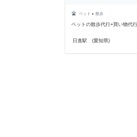
pets
ペット
▸ 散歩
ペットの散歩代行+買い物代
日進駅 (愛知県)