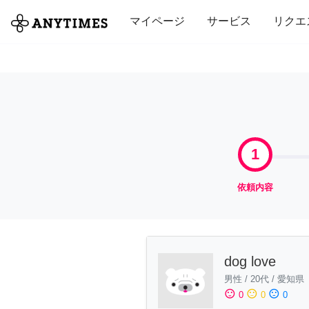
全て
修理・組立
家事
引っ越し
マイページ
サービス
リクエ
1
依頼内容
dog love
男性
/
20代
/
愛知県
sentiment_satisfied
sentiment_neutral
sentiment_dissatisfied
0
0
0