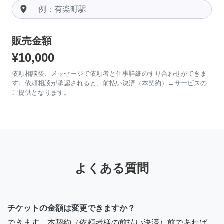
room
販売金額
¥10,000
依頼相談後、メッセージで依頼者と仕事詳細のすり合わせができま
す。依頼相談が承認されると、前払い決済（本契約）→サービスの
ご提供となります。
よくある質問
チケットの金額は変更できますか？
できます。本契約（依頼者様の前払い決済）前であれば、