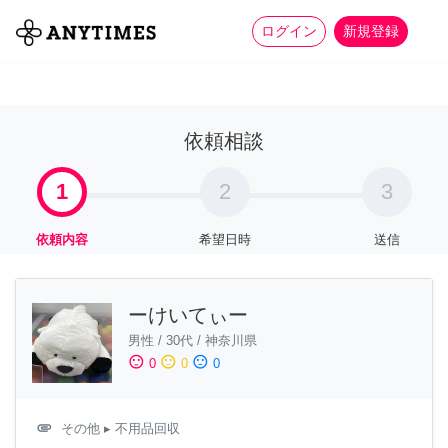
more_horiz
全て
修理・組立
家事
ログイン
新規登録
依頼相談
1
2
3
依頼内容
希望日時
送信
ーけいてぃー
男性
/
30代
/
神奈川県
sentiment_satisfied
sentiment_neutral
sentiment_dissatisfied
0
0
0
attachment
その他
▸ 不用品回収