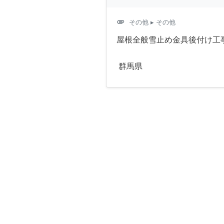
attachment
その他
▸ その他
屋根全般雪止め金具後付け工事
群馬県