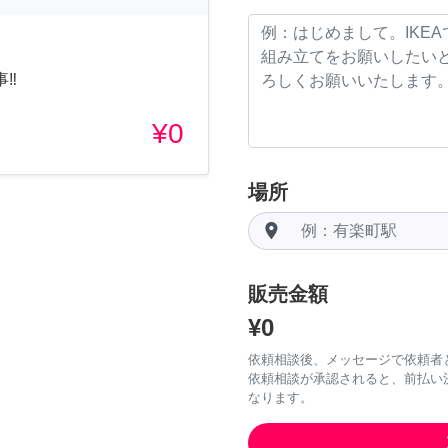
‼︎
¥0
場所
room
販売金額
¥0
依頼相談後、メッセージで依頼者
依頼相談が承認されると、前払い
なります。