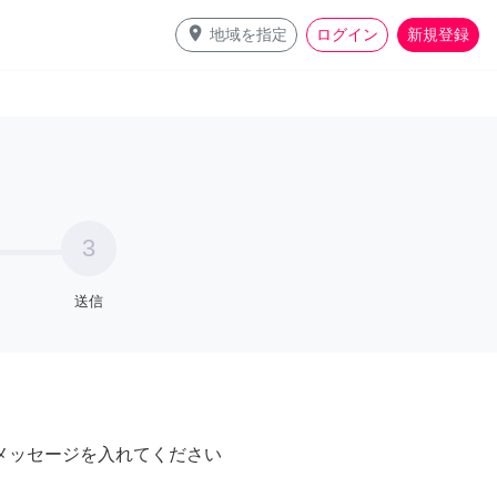
place
地域を指定
ログイン
新規登録
3
送信
メッセージを入れてください