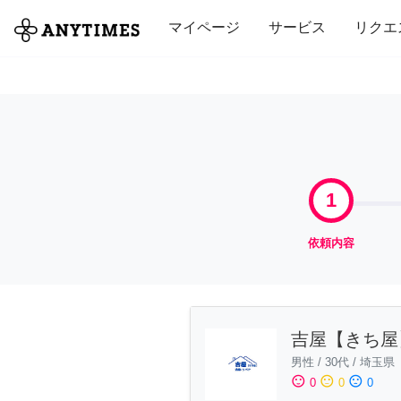
全て
修理・組立
家事
引っ越し
マイページ
サービス
リクエ
1
依頼内容
吉屋【きち屋
男性
/
30代
/
埼玉県
sentiment_satisfied
sentiment_neutral
sentiment_dissatisfied
0
0
0