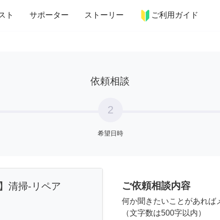
more_horiz
インテリア
趣味・習い事
ペット
料理
スト
サポーター
ストーリー
ご利用ガイド
依頼相談
2
希望日時
ご依頼相談内容
】清掃-リペア
何か聞きたいことがあれば
（文字数は500字以内）