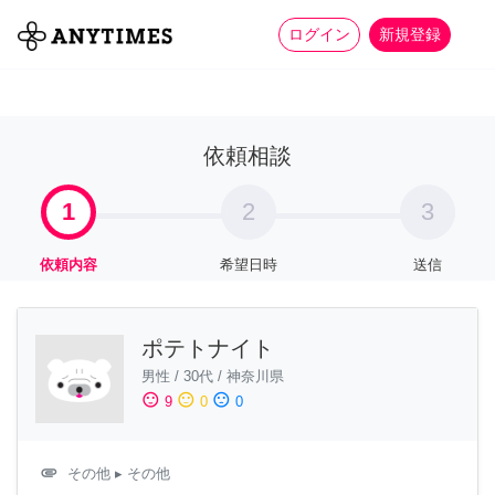
more_horiz
全て
修理・組立
家事
ログイン
新規登録
依頼相談
1
2
3
依頼内容
希望日時
送信
ポテトナイト
男性
/
30代
/
神奈川県
sentiment_satisfied
sentiment_neutral
sentiment_dissatisfied
9
0
0
attachment
その他
▸ その他