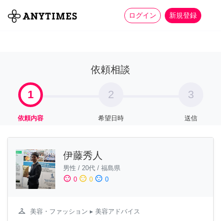
more_horiz
全て
修理・組立
家事
ログイン
新規登録
依頼相談
1
2
3
依頼内容
希望日時
送信
伊藤秀人
男性
/
20代
/
福島県
sentiment_satisfied
sentiment_neutral
sentiment_dissatisfied
0
0
0
checkroom
美容・ファッション
▸ 美容アドバイス