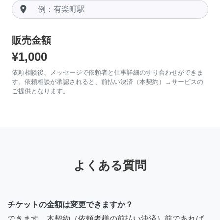
room
販売金額
¥1,000
依頼相談後、メッセージで依頼者と仕事詳細のすり合わせができま
す。依頼相談が承認されると、前払い決済（本契約）→サービスの
ご提供となります。
よくある質問
チケットの金額は変更できますか？
できます。本契約（依頼者様の前払い決済）前であれば、