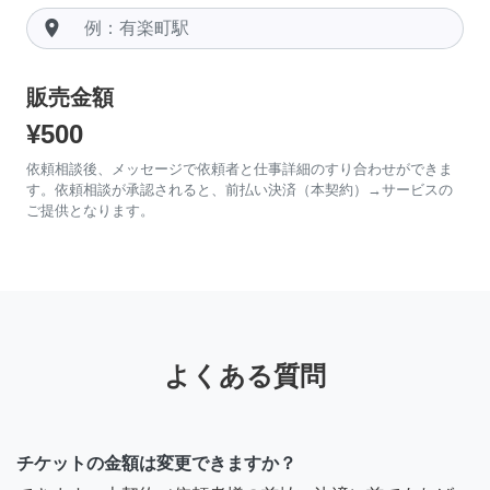
room
販売金額
¥500
依頼相談後、メッセージで依頼者と仕事詳細のすり合わせができま
す。依頼相談が承認されると、前払い決済（本契約）→サービスの
ご提供となります。
よくある質問
チケットの金額は変更できますか？