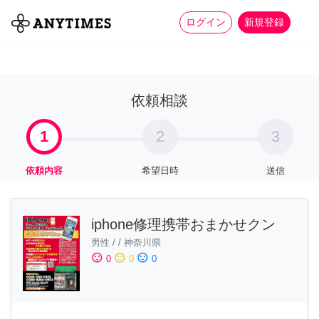
more_horiz
全て
修理・組立
家事
ログイン
新規登録
依頼相談
1
2
3
依頼内容
希望日時
送信
iphone修理携帯おまかせクン
男性
/
/
神奈川県
sentiment_satisfied
sentiment_neutral
sentiment_dissatisfied
0
0
0