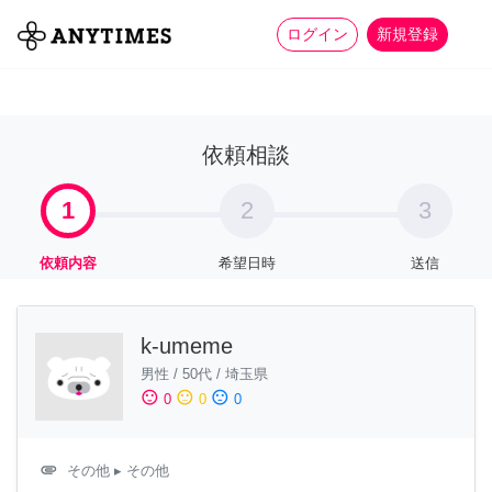
more_horiz
全て
修理・組立
家事
ログイン
新規登録
依頼相談
1
2
3
依頼内容
希望日時
送信
k-umeme
男性
/
50代
/
埼玉県
sentiment_satisfied
sentiment_neutral
sentiment_dissatisfied
0
0
0
attachment
その他
▸ その他