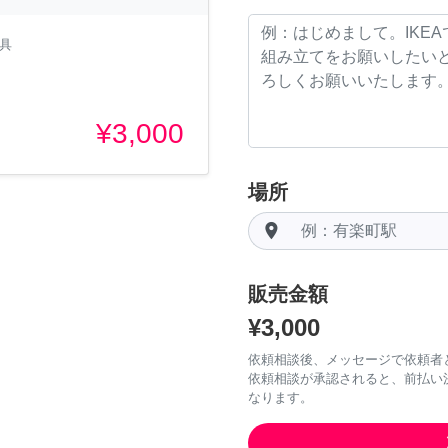
家具
¥3,000
場所
room
販売金額
¥3,000
依頼相談後、メッセージで依頼者
依頼相談が承認されると、前払い
なります。