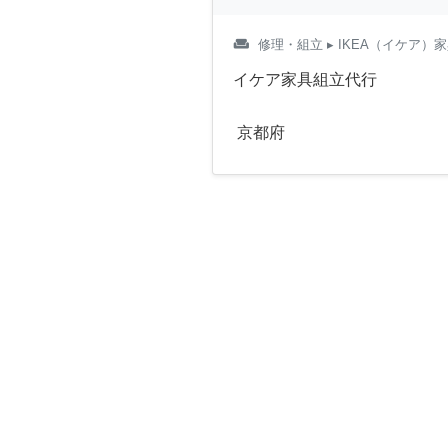
weekend
修理・組立
▸ IKEA（イケア）
イケア家具組立代行
京都府