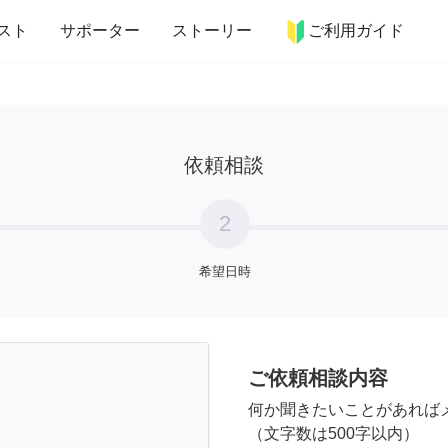
more_horiz
インテリア
趣味・習い事
ペット
料理
スト
サポーター
ストーリー
ご利用ガイド
依頼相談
2
希望日時
ご依頼相談内容
何か聞きたいことがあれば
（文字数は500字以内）