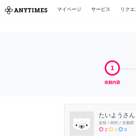
全て
修理・組立
家事
引っ越し
マイページ
サービス
リクエ
1
依頼内容
たいようさん
女性
/
40代
/
京都府
sentiment_satisfied
sentiment_neutral
sentiment_dissatisfied
2
0
0