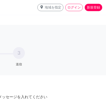
place
地域を指定
ログイン
新規登録
3
送信
メッセージを入れてください