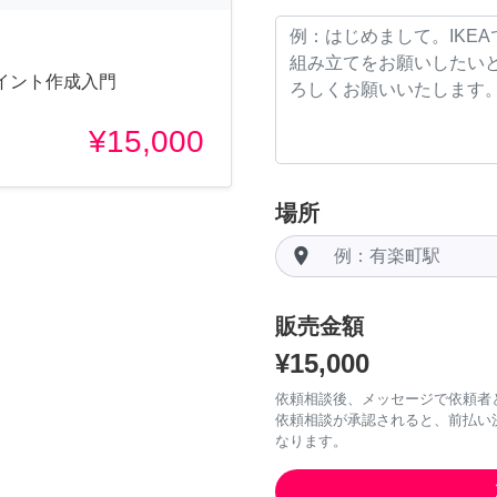
イント作成入門
¥15,000
場所
room
販売金額
¥15,000
依頼相談後、メッセージで依頼者
依頼相談が承認されると、前払い
なります。