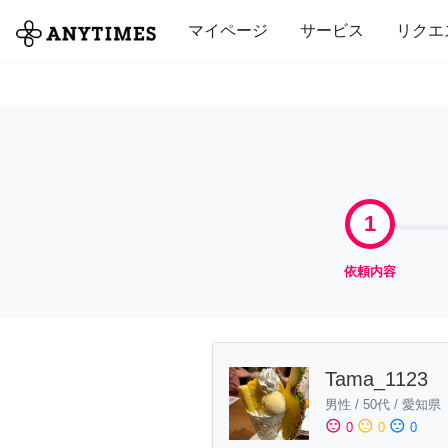
全て
修理・組立
家事
引っ越し
マイページ
サービス
リクエ
1
依頼内容
Tama_1123
男性
/
50代
/
愛知県
sentiment_satisfied
sentiment_neutral
sentiment_dissatisfied
0
0
0