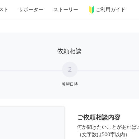
more_horiz
インテリア
趣味・習い事
ペット
料理
スト
サポーター
ストーリー
ご利用ガイド
依頼相談
2
希望日時
ご依頼相談内容
何か聞きたいことがあれば
（文字数は500字以内）