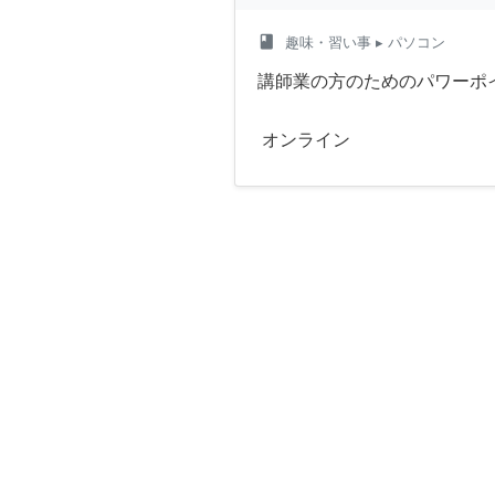
class
趣味・習い事
▸ パソコン
講師業の方のためのパワーポ
オンライン