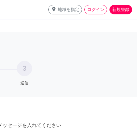
place
地域を指定
ログイン
新規登録
3
送信
メッセージを入れてください