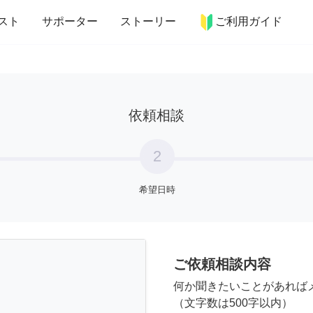
more_horiz
インテリア
趣味・習い事
ペット
料理
スト
サポーター
ストーリー
ご利用ガイド
依頼相談
2
希望日時
ご依頼相談内容
何か聞きたいことがあれば
（文字数は500字以内）