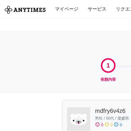
全て
修理・組立
家事
引っ越し
マイページ
サービス
リクエ
1
依頼内容
mdfry6v4z6
男性
/
50代
/
愛媛県
sentiment_satisfied
sentiment_neutral
sentiment_dissatisfied
0
0
0