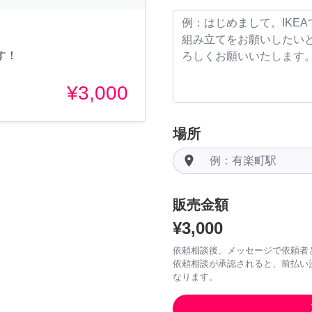
す！
¥3,000
場所
room
販売金額
¥3,000
依頼相談後、メッセージで依頼者
依頼相談が承認されると、前払い
なります。