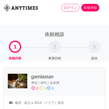
more_horiz
全て
修理・組立
家事
ログイン
新規登録
依頼相談
1
2
3
依頼内容
希望日時
送信
gamlastan
男性
/
40代
/
奈良県
sentiment_satisfied
sentiment_neutral
sentiment_dissatisfied
0
0
0
weekend
修理・組立
▸ IKEA（イケア）家具