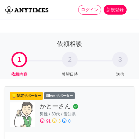
more_horiz
全て
修理・組立
家事
ログイン
新規登録
依頼相談
1
2
3
依頼内容
希望日時
送信
認定サポーター
Silver サポーター
かとーさん
check_circle
男性
/
30代
/
愛知県
sentiment_satisfied
sentiment_neutral
sentiment_dissatisfied
91
3
0