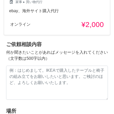
local_laundry_service
家事
▸ 買い物代行
ebay、海外サイト購入代行
¥2,000
オンライン
ご依頼相談内容
何か聞きたいことがあればメッセージを入れてください
（文字数は500字以内）
場所