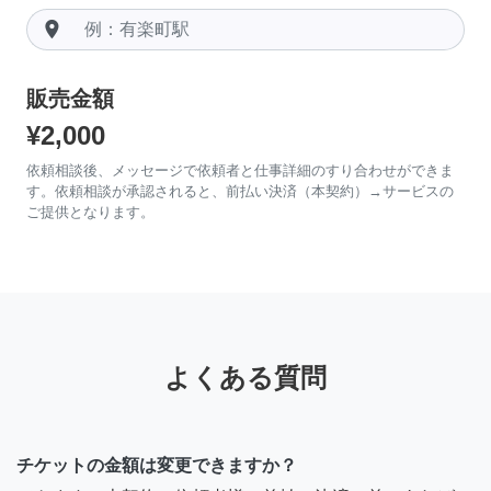
room
販売金額
¥2,000
依頼相談後、メッセージで依頼者と仕事詳細のすり合わせができま
す。依頼相談が承認されると、前払い決済（本契約）→サービスの
ご提供となります。
よくある質問
チケットの金額は変更できますか？