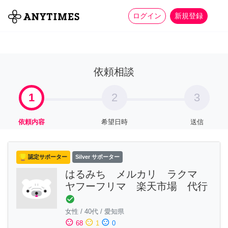
more_horiz
全て
修理・組立
家事
ログイン
新規登録
依頼相談
1
2
3
依頼内容
希望日時
送信
認定サポーター
Silver サポーター
はるみち メルカリ ラクマ
ヤフーフリマ 楽天市場 代行
check_circle
女性
/
40代
/
愛知県
sentiment_satisfied
sentiment_neutral
sentiment_dissatisfied
68
1
0