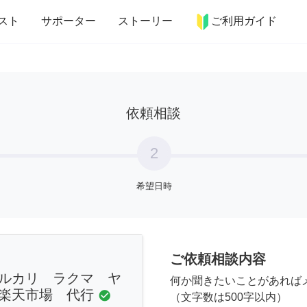
more_horiz
インテリア
趣味・習い事
ペット
料理
スト
サポーター
ストーリー
ご利用ガイド
依頼相談
2
希望日時
ご依頼相談内容
ルカリ ラクマ ヤ
何か聞きたいことがあれば
楽天市場 代行
check_circle
（文字数は500字以内）