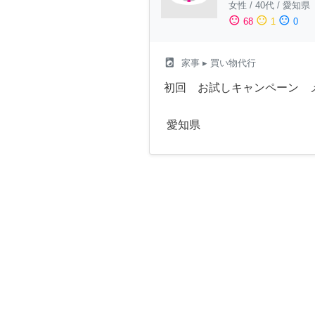
女性
/
40代
/
愛知県
sentiment_satisfied
sentiment_neutral
sentiment_dissatisfied
68
1
0
local_laundry_service
家事
▸ 買い物代行
初回 お試しキャンペーン 
愛知県