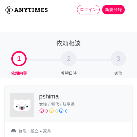
more_horiz
全て
修理・組立
家事
ログイン
新規登録
依頼相談
1
2
3
依頼内容
希望日時
送信
pshima
女性
/
40代
/
岐阜県
sentiment_satisfied
sentiment_neutral
sentiment_dissatisfied
0
0
0
weekend
修理・組立
▸ 家具