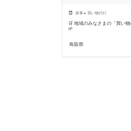
local_laundry_service
家事
▸ 買い物代行
🛒 地域のみなさまの「買い
🌱
鳥取県