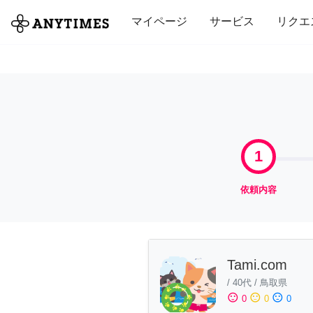
全て
修理・組立
家事
引っ越し
マイページ
サービス
リクエ
1
依頼内容
Tami.com
/
40代
/
鳥取県
sentiment_satisfied
sentiment_neutral
sentiment_dissatisfied
0
0
0