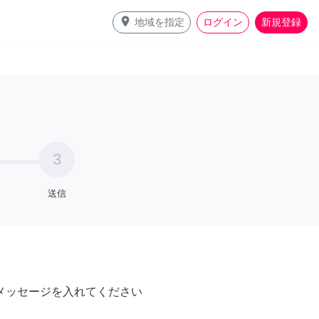
place
地域を指定
ログイン
新規登録
3
送信
メッセージを入れてください