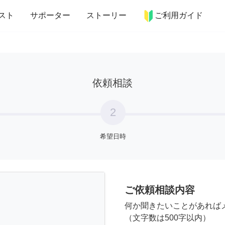
more_horiz
インテリア
趣味・習い事
ペット
料理
スト
サポーター
ストーリー
ご利用ガイド
依頼相談
2
希望日時
ご依頼相談内容
何か聞きたいことがあれば
（文字数は500字以内）