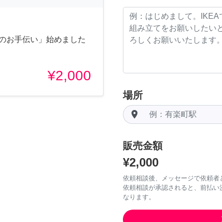
物のお手伝い」始めました
¥2,000
場所
room
販売金額
¥2,000
依頼相談後、メッセージで依頼者
依頼相談が承認されると、前払い
なります。