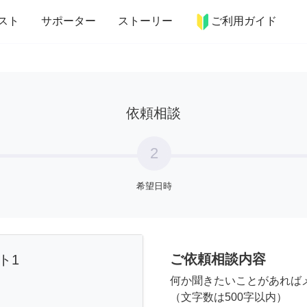
more_horiz
インテリア
趣味・習い事
ペット
料理
スト
サポーター
ストーリー
ご利用ガイド
依頼相談
2
希望日時
ご依頼相談内容
ト1
何か聞きたいことがあれば
（文字数は500字以内）