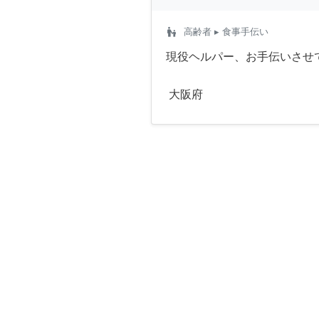
escalator_warning
高齢者
▸ 食事手伝い
現役ヘルパー、お手伝いさせ
大阪府