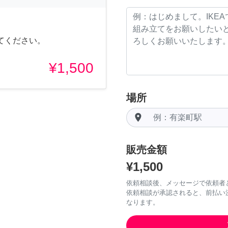
てください。
¥1,500
場所
room
販売金額
¥1,500
依頼相談後、メッセージで依頼者
依頼相談が承認されると、前払い
なります。