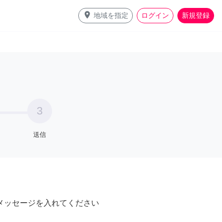
place
地域を指定
ログイン
新規登録
3
送信
メッセージを入れてください