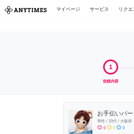
全て
修理・組立
家事
引っ越し
マイページ
サービス
リクエ
1
依頼内容
お手伝いパー
男性
/
20代
/
大阪府
sentiment_satisfied
sentiment_neutral
sentiment_dissatisfied
0
0
0