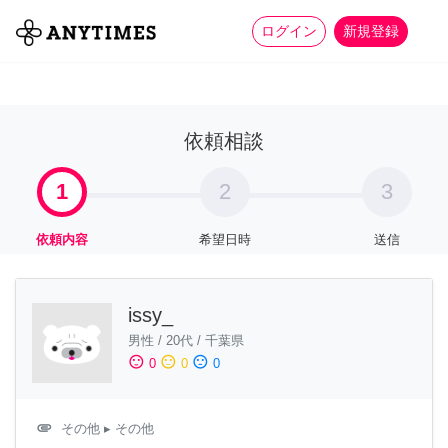
more_horiz
全て
修理・組立
家事
ログイン
新規登録
依頼相談
1
2
3
依頼内容
希望日時
送信
issy_
男性
/
20代
/
千葉県
sentiment_satisfied
sentiment_neutral
sentiment_dissatisfied
0
0
0
attachment
その他
▸ その他