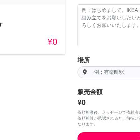
す
¥0
場所
room
販売金額
¥0
依頼相談後、メッセージで依頼者
依頼相談が承認されると、前払い
なります。