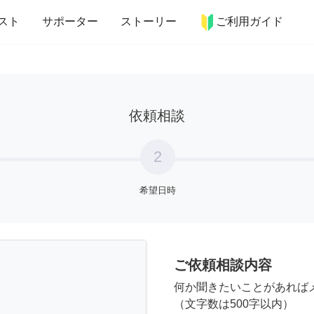
more_horiz
インテリア
趣味・習い事
ペット
料理
スト
サポーター
ストーリー
ご利用ガイド
依頼相談
2
希望日時
ご依頼相談内容
何か聞きたいことがあれば
（文字数は500字以内）