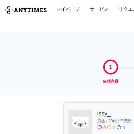
全て
修理・組立
家事
引っ越し
マイページ
サービス
リクエ
1
依頼内容
issy_
男性
/
20代
/
千葉県
sentiment_satisfied
sentiment_neutral
sentiment_dissatisfied
0
0
0