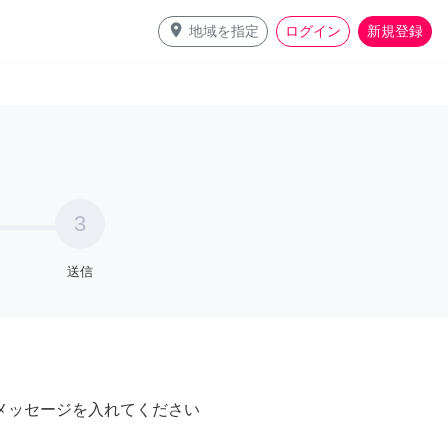
place
地域を指定
ログイン
新規登録
3
送信
メッセージを入れてください