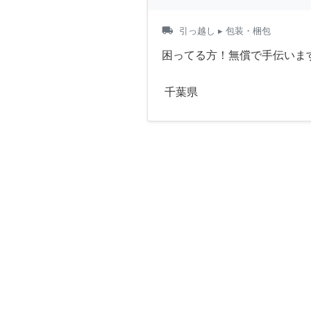
local_shipping
引っ越し
▸ 包装・梱包
困ってる方！無償で手伝いま
千葉県