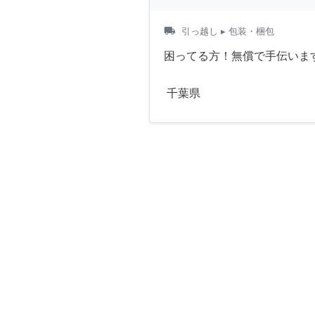
local_shipping
引っ越し
▸ 包装・梱包
困ってる方！無償で手伝いま
千葉県