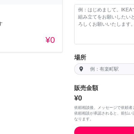
す
¥0
場所
room
販売金額
¥0
依頼相談後、メッセージで依頼者
依頼相談が承認されると、前払い
なります。