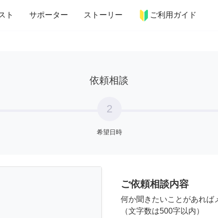
more_horiz
インテリア
趣味・習い事
ペット
料理
スト
サポーター
ストーリー
ご利用ガイド
依頼相談
2
希望日時
ご依頼相談内容
何か聞きたいことがあれば
（文字数は500字以内）