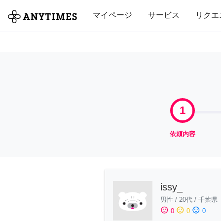
全て
修理・組立
家事
引っ越し
マイページ
サービス
リクエ
1
依頼内容
issy_
男性
/
20代
/
千葉県
sentiment_satisfied
sentiment_neutral
sentiment_dissatisfied
0
0
0