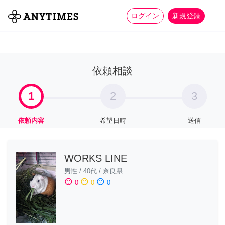
more_horiz
全て
修理・組立
家事
ログイン
新規登録
依頼相談
1
2
3
依頼内容
希望日時
送信
WORKS LINE
男性
/
40代
/
奈良県
sentiment_satisfied
sentiment_neutral
sentiment_dissatisfied
0
0
0