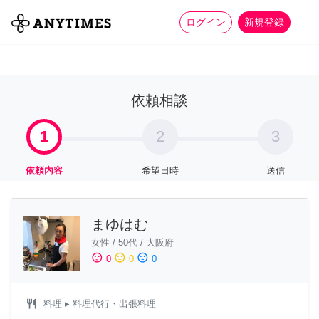
more_horiz
全て
修理・組立
家事
ログイン
新規登録
依頼相談
1
2
3
依頼内容
希望日時
送信
まゆはむ
女性
/
50代
/
大阪府
sentiment_satisfied
sentiment_neutral
sentiment_dissatisfied
0
0
0
restaurant
料理
▸ 料理代行・出張料理