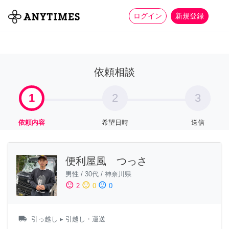
more_horiz
全て
修理・組立
家事
ログイン
新規登録
依頼相談
1
2
3
依頼内容
希望日時
送信
便利屋風 つっさ
男性
/
30代
/
神奈川県
sentiment_satisfied
sentiment_neutral
sentiment_dissatisfied
2
0
0
local_shipping
引っ越し
▸ 引越し・運送