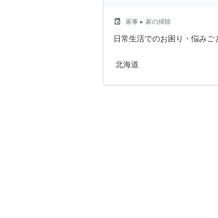
local_laundry_service
家事
▸ 家の掃除
日常生活でのお困り・悩みご
北海道