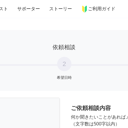
more_horiz
インテリア
趣味・習い事
ペット
料理
スト
サポーター
ストーリー
ご利用ガイド
依頼相談
2
希望日時
ご依頼相談内容
何か聞きたいことがあれば
（文字数は500字以内）