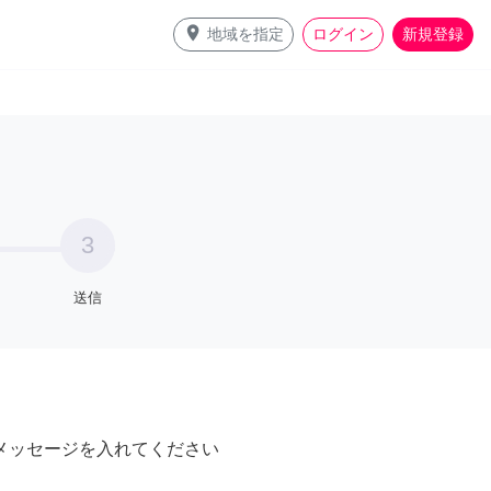
place
地域を指定
ログイン
新規登録
3
送信
メッセージを入れてください