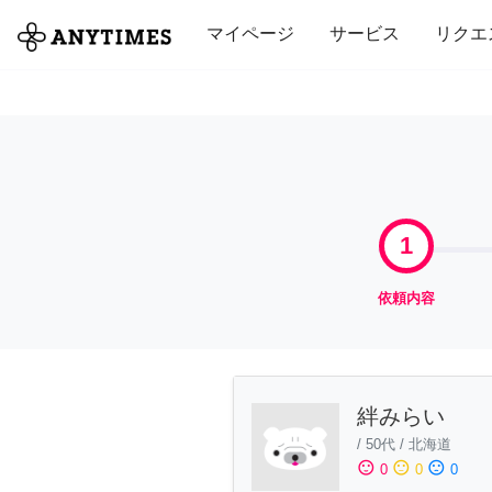
全て
修理・組立
家事
引っ越し
マイページ
サービス
リクエ
1
依頼内容
絆みらい
/
50代
/
北海道
sentiment_satisfied
sentiment_neutral
sentiment_dissatisfied
0
0
0