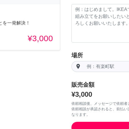
とを一発解決！
¥3,000
場所
room
販売金額
¥3,000
依頼相談後、メッセージで依頼者
依頼相談が承認されると、前払い
なります。