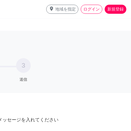
place
地域を指定
ログイン
新規登録
3
送信
メッセージを入れてください