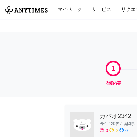
全て
修理・組立
家事
引っ越し
マイページ
サービス
リクエ
1
依頼内容
カバオ2342
男性
/
20代
/
福岡県
sentiment_satisfied
sentiment_neutral
sentiment_dissatisfied
0
0
0