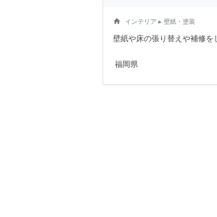
home
インテリア
▸ 壁紙・塗装
壁紙や床の張り替えや補修を
福岡県