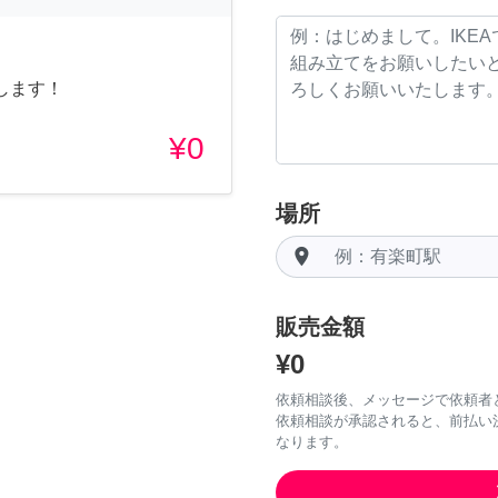
します！
¥0
場所
room
販売金額
¥0
依頼相談後、メッセージで依頼者
依頼相談が承認されると、前払い
なります。