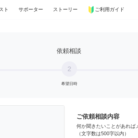
more_horiz
インテリア
趣味・習い事
ペット
料理
スト
サポーター
ストーリー
ご利用ガイド
依頼相談
2
希望日時
ご依頼相談内容
何か聞きたいことがあれば
（文字数は500字以内）