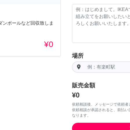
ダンボールなど回収致しま
¥0
場所
room
販売金額
¥0
依頼相談後、メッセージで依頼者
依頼相談が承認されると、前払い
なります。