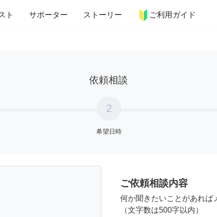
more_horiz
インテリア
趣味・習い事
ペット
料理
スト
サポーター
ストーリー
ご利用ガイド
依頼相談
2
希望日時
ご依頼相談内容
何か聞きたいことがあれば
（文字数は500字以内）