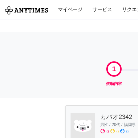
全て
修理・組立
家事
引っ越し
マイページ
サービス
リクエ
1
依頼内容
カバオ2342
男性
/
20代
/
福岡県
sentiment_satisfied
sentiment_neutral
sentiment_dissatisfied
0
0
0