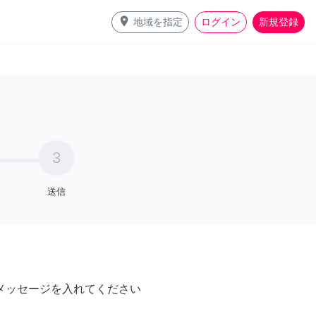
place
地域を指定
ログイン
新規登録
3
送信
メッセージを入れてください