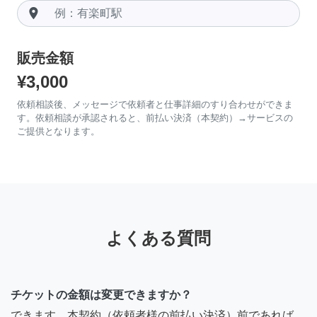
room
販売金額
¥3,000
依頼相談後、メッセージで依頼者と仕事詳細のすり合わせができま
す。依頼相談が承認されると、前払い決済（本契約）→サービスの
ご提供となります。
よくある質問
チケットの金額は変更できますか？
できます。本契約（依頼者様の前払い決済）前であれば、