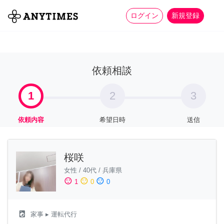
more_horiz
全て
修理・組立
家事
ログイン
新規登録
依頼相談
1
2
3
依頼内容
希望日時
送信
桜咲
女性
/
40代
/
兵庫県
sentiment_satisfied
sentiment_neutral
sentiment_dissatisfied
1
0
0
local_laundry_service
家事
▸ 運転代行