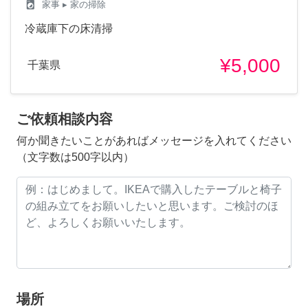
local_laundry_service
家事
▸ 家の掃除
冷蔵庫下の床清掃
¥5,000
千葉県
ご依頼相談内容
何か聞きたいことがあればメッセージを入れてください
（文字数は500字以内）
場所