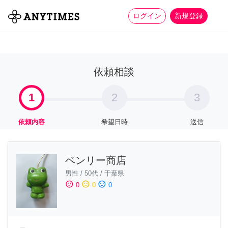
more_horiz
全て
修理・組立
家事
ログイン
新規登録
依頼相談
1
2
3
依頼内容
希望日時
送信
ベンリー商店
男性
/
50代
/
千葉県
sentiment_satisfied
sentiment_neutral
sentiment_dissatisfied
0
0
0