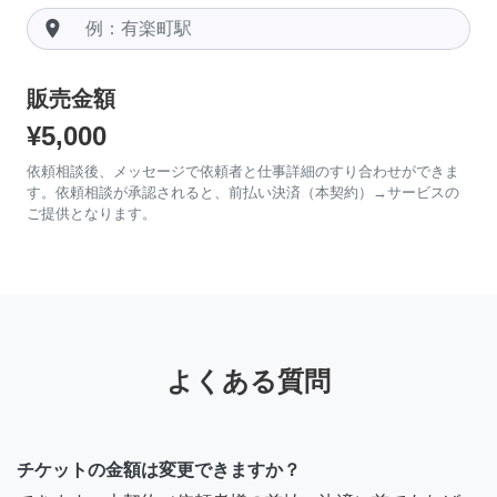
room
販売金額
¥5,000
依頼相談後、メッセージで依頼者と仕事詳細のすり合わせができま
す。依頼相談が承認されると、前払い決済（本契約）→サービスの
ご提供となります。
よくある質問
チケットの金額は変更できますか？