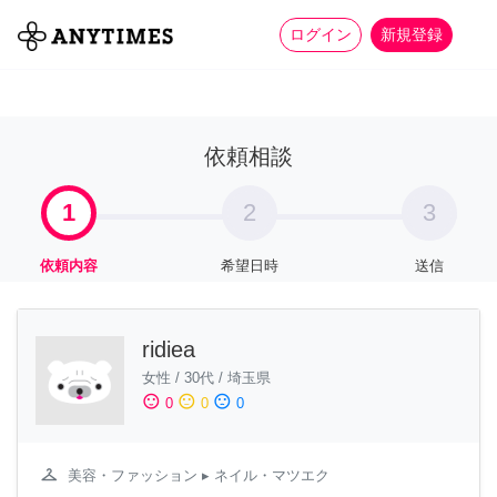
more_horiz
全て
修理・組立
家事
ログイン
新規登録
依頼相談
1
2
3
依頼内容
希望日時
送信
ridiea
女性
/
30代
/
埼玉県
sentiment_satisfied
sentiment_neutral
sentiment_dissatisfied
0
0
0
checkroom
美容・ファッション
▸ ネイル・マツエク