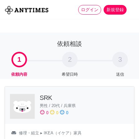
more_horiz
全て
修理・組立
家事
ログイン
新規登録
依頼相談
1
2
3
依頼内容
希望日時
送信
SRK
男性
/
20代
/
兵庫県
sentiment_satisfied
sentiment_neutral
sentiment_dissatisfied
0
0
0
weekend
修理・組立
▸ IKEA（イケア）家具