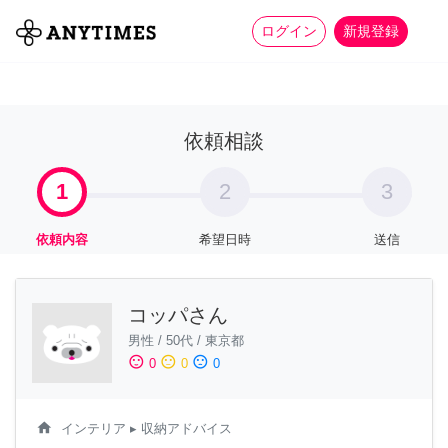
more_horiz
全て
修理・組立
家事
ログイン
新規登録
依頼相談
1
2
3
依頼内容
希望日時
送信
コッパさん
男性
/
50代
/
東京都
sentiment_satisfied
sentiment_neutral
sentiment_dissatisfied
0
0
0
home
インテリア
▸ 収納アドバイス