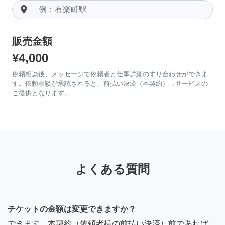
room
販売金額
¥4,000
依頼相談後、メッセージで依頼者と仕事詳細のすり合わせができま
す。依頼相談が承認されると、前払い決済（本契約）→サービスの
ご提供となります。
よくある質問
チケットの金額は変更できますか？
できます。本契約（依頼者様の前払い決済）前であれば、