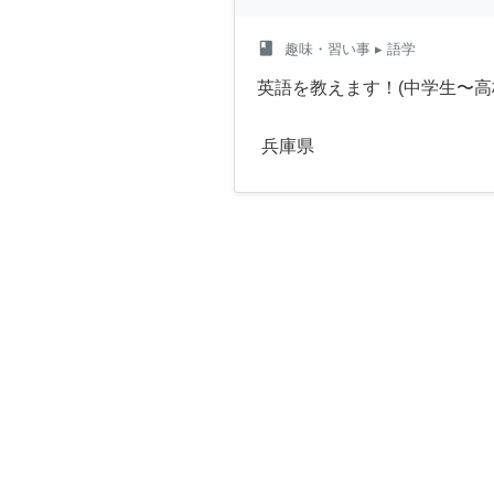
class
趣味・習い事
▸ 語学
英語を教えます！(中学生〜高
兵庫県