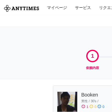
全て
修理・組立
家事
引っ越し
マイページ
サービス
リクエ
1
依頼内容
Booken
男性
/
30's
/
sentiment_satisfied
sentiment_neutral
sentiment_dissatisfied
1
0
0