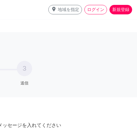
place
地域を指定
ログイン
新規登録
3
送信
メッセージを入れてください