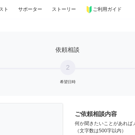
more_horiz
インテリア
趣味・習い事
ペット
料理
スト
サポーター
ストーリー
ご利用ガイド
依頼相談
2
希望日時
ご依頼相談内容
何か聞きたいことがあれば
（文字数は500字以内）