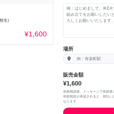
校生)
¥1,600
場所
room
販売金額
¥1,600
依頼相談後、メッセージで依頼者
依頼相談が承認されると、前払い
なります。