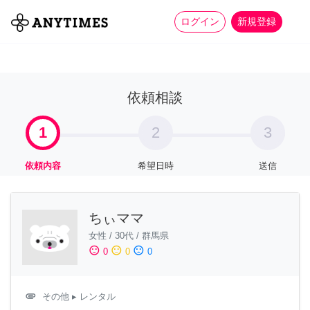
more_horiz
全て
修理・組立
家事
ログイン
新規登録
依頼相談
1
2
3
依頼内容
希望日時
送信
ちぃママ
女性
/
30代
/
群馬県
sentiment_satisfied
sentiment_neutral
sentiment_dissatisfied
0
0
0
attachment
その他
▸ レンタル