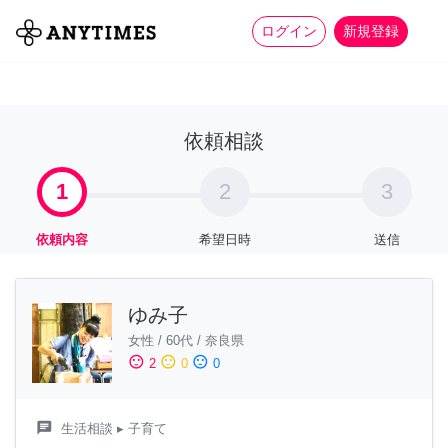
more_horiz
全て
修理・組立
家事
ログイン
新規登録
依頼相談
1
2
3
依頼内容
希望日時
送信
ゆみ子
女性
/
60代
/
奈良県
sentiment_satisfied
sentiment_neutral
sentiment_dissatisfied
2
0
0
chat
生活相談
▸ 子育て