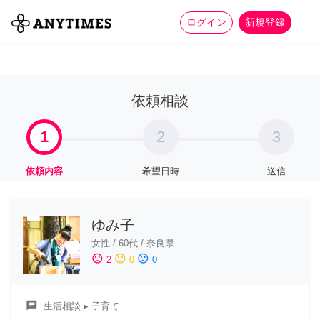
more_horiz
全て
修理・組立
家事
ログイン
新規登録
依頼相談
1
2
3
依頼内容
希望日時
送信
ゆみ子
女性
/
60代
/
奈良県
sentiment_satisfied
sentiment_neutral
sentiment_dissatisfied
2
0
0
chat
生活相談
▸ 子育て