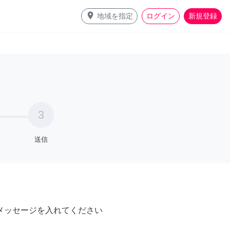
place
地域を指定
ログイン
新規登録
3
送信
メッセージを入れてください