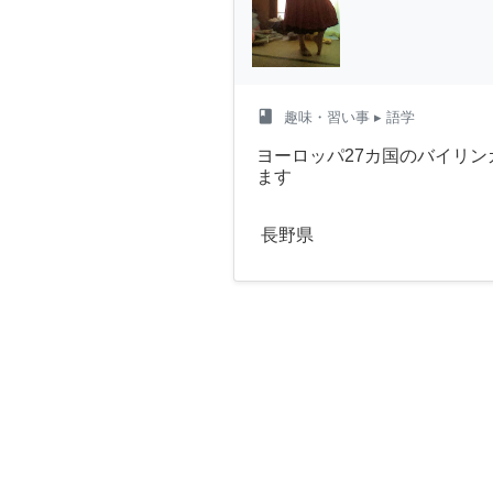
class
趣味・習い事
▸ 語学
ヨーロッパ27カ国のバイリ
ます
長野県