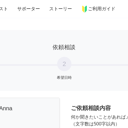
more_horiz
インテリア
趣味・習い事
ペット
料理
スト
サポーター
ストーリー
ご利用ガイド
依頼相談
2
希望日時
ご依頼相談内容
aAnna
何か聞きたいことがあれば
（文字数は500字以内）