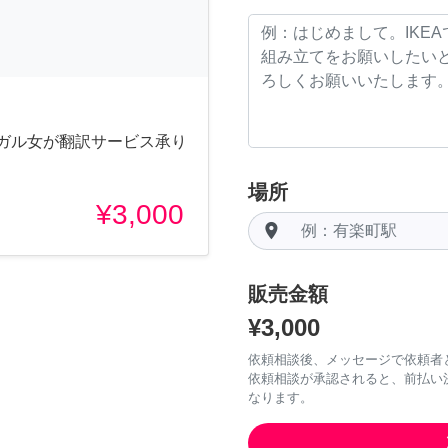
ンガル女が翻訳サービス承り
場所
¥3,000
room
販売金額
¥3,000
依頼相談後、メッセージで依頼者
依頼相談が承認されると、前払い
なります。