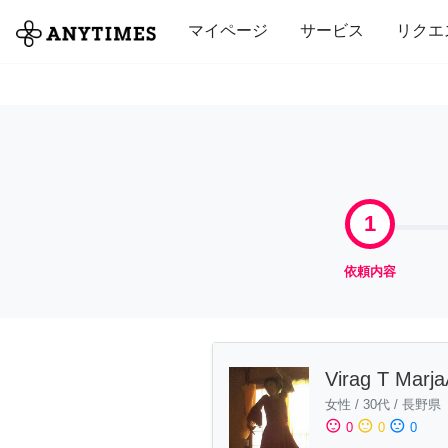
全て
修理・組立
家事
引っ越し
マイページ
サービス
リクエ
1
依頼内容
Virag T Marj
女性
/
30代
/
長野県
sentiment_satisfied
sentiment_neutral
sentiment_dissatisfied
0
0
0