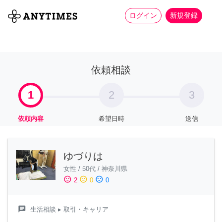
more_horiz
全て
修理・組立
家事
ログイン
新規登録
依頼相談
1
2
3
依頼内容
希望日時
送信
ゆづりは
女性
/
50代
/
神奈川県
sentiment_satisfied
sentiment_neutral
sentiment_dissatisfied
2
0
0
chat
生活相談
▸ 取引・キャリア