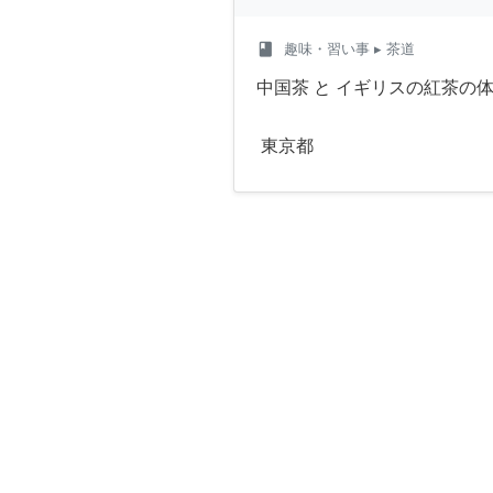
class
趣味・習い事
▸ 茶道
中国茶 と イギリスの紅茶の
東京都