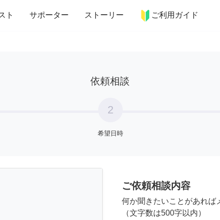
more_horiz
インテリア
趣味・習い事
ペット
料理
スト
サポーター
ストーリー
ご利用ガイド
依頼相談
2
希望日時
ご依頼相談内容
何か聞きたいことがあれば
（文字数は500字以内）