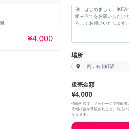
体験
¥4,000
場所
room
販売金額
¥4,000
依頼相談後、メッセージで依頼者
依頼相談が承認されると、前払い
なります。