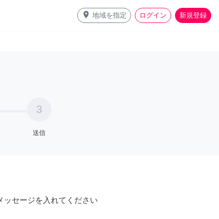
place
地域を指定
ログイン
新規登録
3
送信
メッセージを入れてください