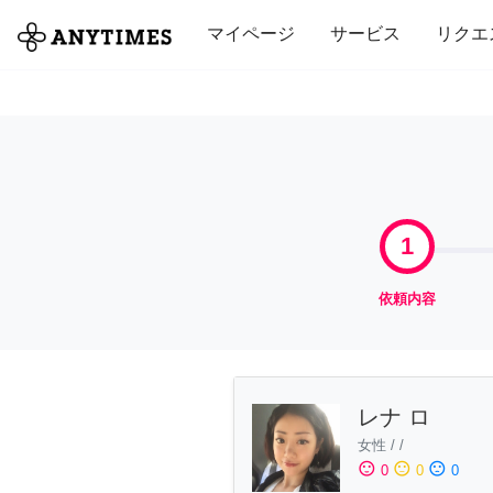
全て
修理・組立
家事
引っ越し
マイページ
サービス
リクエ
1
依頼内容
レナ ロ
女性
/
/
sentiment_satisfied
sentiment_neutral
sentiment_dissatisfied
0
0
0