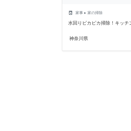
local_laundry_service
家事
▸ 家の掃除
水回りピカピカ掃除！キッチン
神奈川県