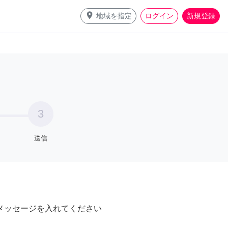
place
地域を指定
ログイン
新規登録
3
送信
メッセージを入れてください