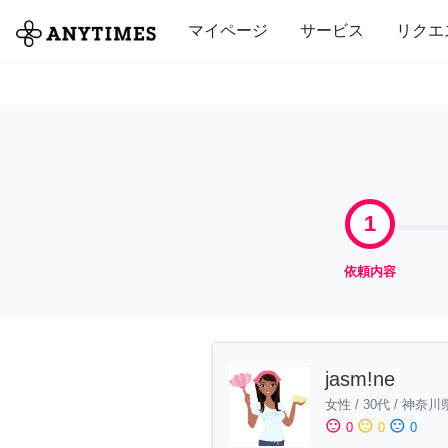
全て
修理・組立
家事
引っ越し
マイページ
サービス
リクエ
1
依頼内容
jasm!ne
女性
/
30代
/
神奈川
sentiment_satisfied
sentiment_neutral
sentiment_dissatisfied
0
0
0