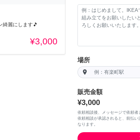
綺麗にします🎵
¥3,000
場所
room
販売金額
¥3,000
依頼相談後、メッセージで依頼者
依頼相談が承認されると、前払い
なります。