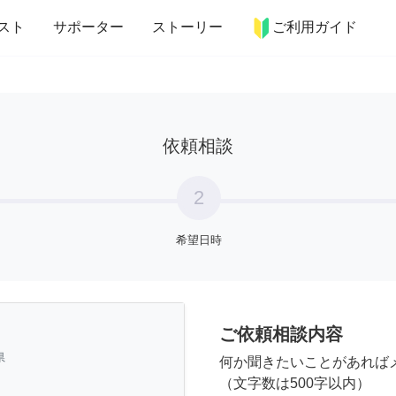
more_horiz
インテリア
趣味・習い事
ペット
料理
スト
サポーター
ストーリー
ご利用ガイド
依頼相談
2
希望日時
ご依頼相談内容
県
何か聞きたいことがあれば
（文字数は500字以内）