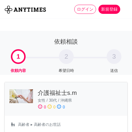
more_horiz
全て
修理・組立
家事
ログイン
新規登録
依頼相談
1
2
3
依頼内容
希望日時
送信
介護福祉士s.m
女性
/
30代
/
沖縄県
sentiment_satisfied
sentiment_neutral
sentiment_dissatisfied
0
0
0
escalator_warning
高齢者
▸ 高齢者のお世話