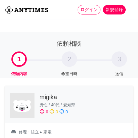
more_horiz
全て
修理・組立
家事
ログイン
新規登録
依頼相談
1
2
3
依頼内容
希望日時
送信
migika
男性
/
40代
/
愛知県
sentiment_satisfied
sentiment_neutral
sentiment_dissatisfied
0
0
0
weekend
修理・組立
▸ 家電