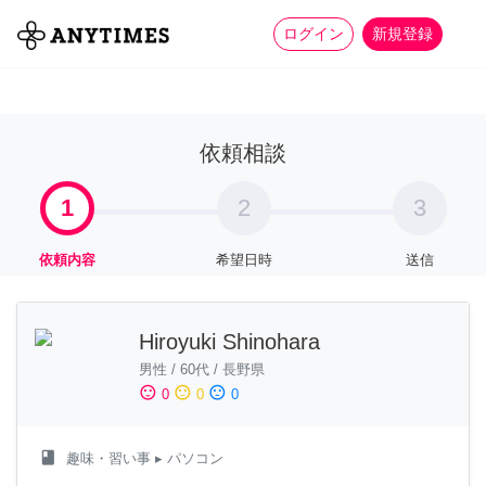
more_horiz
全て
修理・組立
家事
ログイン
新規登録
依頼相談
1
2
3
依頼内容
希望日時
送信
Hiroyuki Shinohara
男性
/
60代
/
長野県
sentiment_satisfied
sentiment_neutral
sentiment_dissatisfied
0
0
0
class
趣味・習い事
▸ パソコン